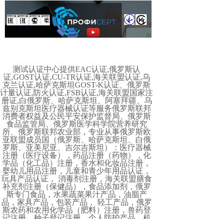
测试认证中心提供EAC认证,俄罗斯认
证,GOST认证,CU-TR认证,海关联盟认证,乌
克兰认证,哈萨克斯坦GOST-K认证、俄罗斯
计量认证,防火认证,FSB认证,海关联盟国家注
册证,白俄罗斯、哈萨克斯坦、阿塞拜疆、乌
兹别克斯坦医疗器械认证等服务俄罗斯联邦
消费者权益及公民平安保护监督局、俄罗斯
食品监管局、俄罗斯医学科学院营养研究
所、俄罗斯联邦农业部，专业从事俄罗斯欧
亚联盟成员国（俄罗斯、哈萨克斯坦、白俄
罗斯、亚美尼亚、吉尔吉斯坦）：医疗器械
注册（医疗设备），药品注册（药物），化
学品（化工品）注册，香水和化妆品注册，
婴幼儿用品注册，儿童和青少年用品认证，
玩具产品认证， 消毒剂注册，海关联盟膳食
补充剂注册（保健品），食品添加剂，俄罗
斯专门食品，水果蔬菜果汁产品，油脂产
品，家具产品，包装产品， 轻工产品，俄罗
斯农药和农用化学品（肥料）注册，兽药登
记注册，种子登记注册，个人防护产品，机