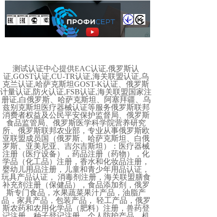
测试认证中心提供EAC认证,俄罗斯认
证,GOST认证,CU-TR认证,海关联盟认证,乌
克兰认证,哈萨克斯坦GOST-K认证、俄罗斯
计量认证,防火认证,FSB认证,海关联盟国家注
册证,白俄罗斯、哈萨克斯坦、阿塞拜疆、乌
兹别克斯坦医疗器械认证等服务俄罗斯联邦
消费者权益及公民平安保护监督局、俄罗斯
食品监管局、俄罗斯医学科学院营养研究
所、俄罗斯联邦农业部，专业从事俄罗斯欧
亚联盟成员国（俄罗斯、哈萨克斯坦、白俄
罗斯、亚美尼亚、吉尔吉斯坦）：医疗器械
注册（医疗设备），药品注册（药物），化
学品（化工品）注册，香水和化妆品注册，
婴幼儿用品注册，儿童和青少年用品认证，
玩具产品认证， 消毒剂注册，海关联盟膳食
补充剂注册（保健品），食品添加剂，俄罗
斯专门食品，水果蔬菜果汁产品，油脂产
品，家具产品，包装产品， 轻工产品，俄罗
斯农药和农用化学品（肥料）注册，兽药登
记注册，种子登记注册，个人防护产品，机